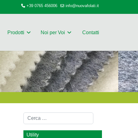
+39 0765 456006
info@nuovafolati.it
Prodotti
Noi per Voi
Contatti
Cerca
Utility