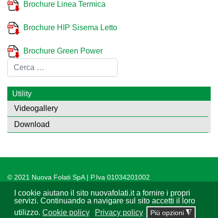
Brochure Linea Termica
Brochure HIP Sisema Letto
Brochure Green Power
Cerca
Utility
Videogallery
Download
© 2021 Nuova Folati SpA | P.Iva 01034201002
I cookie aiutano il sito nuovafolati.it a fornire i propri
Web design:
Cliccaquì sas
servizi. Continuando a navigare sul sito accetti il loro
utilizzo.
Cookie policy
Privacy policy
Più opzioni
◮